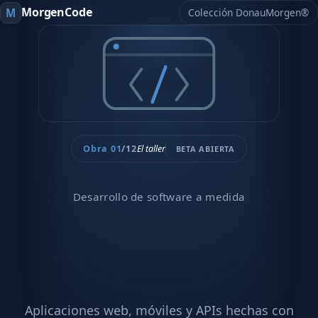
MorgenCode
M
Colección DonauMorgen®
Obra 01
/12
El taller
BETA ABIERTA
Desarrollo de software a medida
Software a la medida,
construido por quien lo
opera.
Aplicaciones web, móviles y APIs hechas con